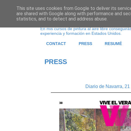
This site uses cookies from Google to deliver its servic
are shared with Google along with performance and secu
DIANA INIESTA BENEDICT
statistics, and to detect and address abuse.
En mis cursos de pintura al aire libre conseguirás
experiencia y formación en Estados Unidos.
CONTACT
PRESS
RESUMÉ
PRESS
Diario de Navarra, 21